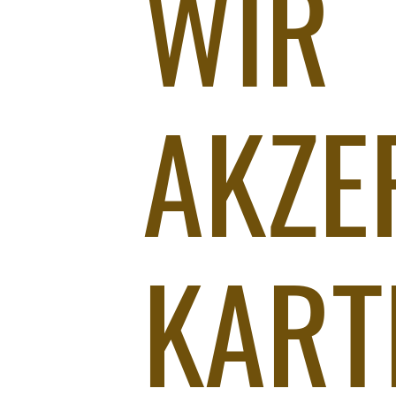
WIR
AKZE
KART